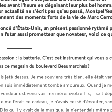
oles avant l’heure en dégainant leur plus bel hom
ur actualité ne s’écrit pas qu’au passé, MontpelYe
ctionnant des moments forts de la vie de Marc Cerr
noncé d’États-Unis, un présent passionné rythmé 
n futur aussi prometteur que novateur, voici ce q
ion : la batterie. C'est cet instrument qui vous a c
ans ce magasin du boulevard Beaumarchais?
jeté dessus. Je me souviens très bien, elle était ver
J'en suis immédiatement tombé amoureux. Quand je me
 vendeur est venu voir ma mère: «votre fils, il sait déj
elle me ferait ce cadeau, je n'avais cessé d'écouter, sa
Dès qu'il y avait de la musique, je n'entendais même 