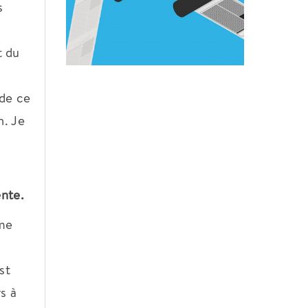
s
t du
 de ce
n. Je
n
ente.
 me
st
s à