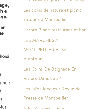
mage,
Les coins de nature et picnic
ah a
one.
autour de Montpellier
par
L'arbre Blanc restaurant et bar
ue
LES MARCHÉS À
MONTPELLIER Et Ses
hoisi
Alentours
Les Coins De Baignade En
t
Rivière Dans Le 34
 suis
Les infos locales / Revue de
à
Presse de Montpellier
ns
plus
Aller À La Mer Depuis