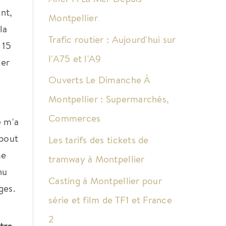
nt,
Montpellier
la
Trafic routier : Aujourd'hui sur
 15
l'A75 et l'A9
ler
Ouverts Le Dimanche À
Montpellier : Supermarchés,
Commerces
e m'a
 bout
Les tarifs des tickets de
me
tramway à Montpellier
nu
Casting à Montpellier pour
ges.
série et film de TF1 et France
2