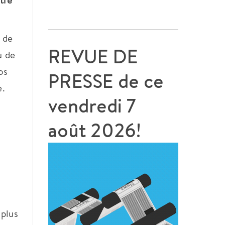
tre
t de
REVUE DE
u de
os
PRESSE de ce
e.
vendredi 7
août 2026!
 plus