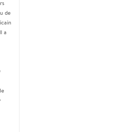
rs
eu de
icain
l a
0
le
y