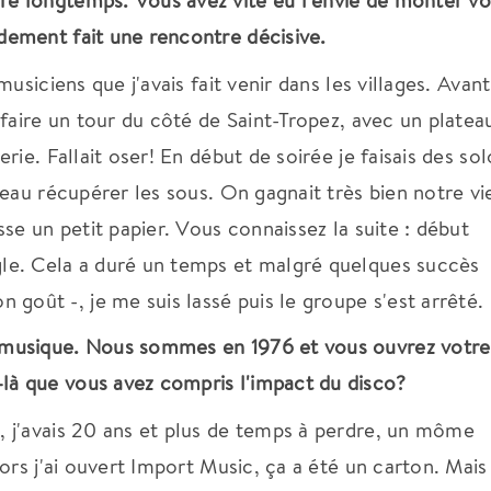
ré longtemps. Vous avez vite eu l'envie de monter vo
dement fait une rencontre décisive.
musiciens que j'avais fait venir dans les villages. Avan
i faire un tour du côté de Saint-Tropez, avec un platea
rie. Fallait oser! En début de soirée je faisais des sol
peau récupérer les sous. On gagnait très bien notre vi
sse un petit papier. Vous connaissez la suite : début
gle. Cela a duré un temps et malgré quelques succès
oût -, je me suis lassé puis le groupe s'est arrêté.
a musique. Nous sommes en 1976 et vous ouvrez votre
là que vous avez compris l'impact du disco?
, j'avais 20 ans et plus de temps à perdre, un môme
lors j'ai ouvert Import Music, ça a été un carton. Mais