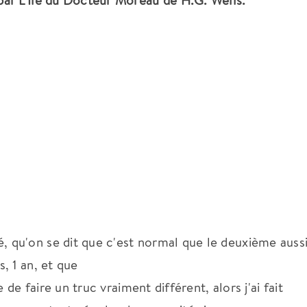
par L'Île du Docteur Moreau de H.G. Wells.
 qu'on se dit que c'est normal que le deuxième aussi.
, 1 an, et que
e de faire un truc vraiment différent, alors j'ai fait