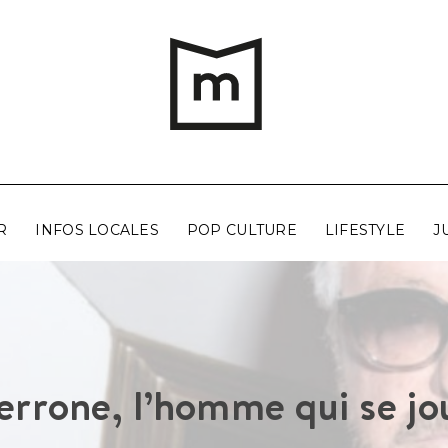
R
INFOS LOCALES
POP CULTURE
LIFESTYLE
J
errone, l’homme qui se j