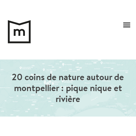
Aller
au
Me
contenu
pri
20 coins de nature autour de
montpellier : pique nique et
rivière