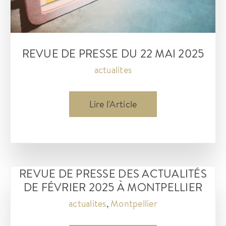
REVUE DE PRESSE DU 22 MAI 2025
actualites
Revue
Lire l'Article
de
presse
du
22
REVUE DE PRESSE DES ACTUALITÉS
mai
DE FÉVRIER 2025 À MONTPELLIER
2025
actualites
,
Montpellier