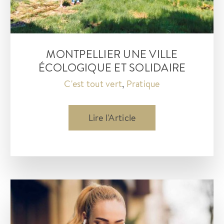
Polygone
à
Montpellier
?
MONTPELLIER UNE VILLE
ÉCOLOGIQUE ET SOLIDAIRE
C'est tout vert
,
Pratique
Montpellier
Lire l'Article
une
ville
écologique
et
solidaire