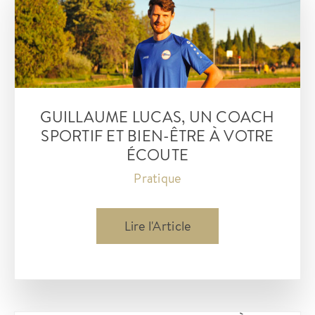
GUILLAUME LUCAS, UN COACH
SPORTIF ET BIEN-ÊTRE À VOTRE
ÉCOUTE
Pratique
Guillaume
Lire l'Article
Lucas,
un
coach
sportif