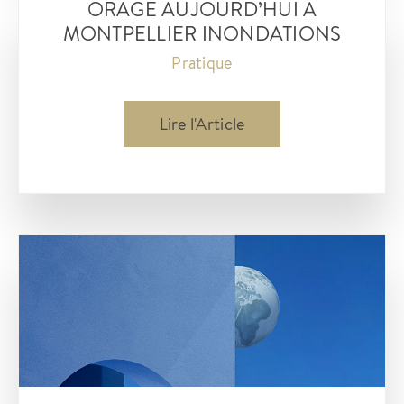
ORAGE AUJOURD’HUI À
et
MONTPELLIER INONDATIONS
bien-
Pratique
être
à
Orage
Lire l'Article
votre
aujourd’hui
écoute
à
Montpellier
Inondations