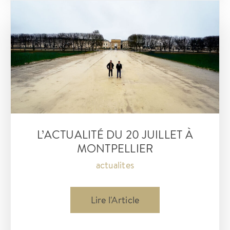
juillet
L’ACTUALITÉ DU 20 JUILLET À
MONTPELLIER
actualites
L’actualité
Lire l'Article
du