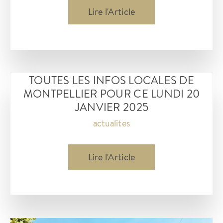
Revue
Lire l'Article
de
presse
des
actualités
TOUTES LES INFOS LOCALES DE
de
MONTPELLIER POUR CE LUNDI 20
février
JANVIER 2025
2025
actualites
à
Montpellier
toutes
Lire l'Article
les
Infos
locales
de