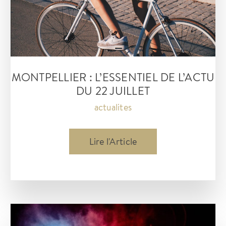
MONTPELLIER : L’ESSENTIEL DE L’ACTU
DU 22 JUILLET
actualites
montpellier
Lire l'Article
:
L’essentiel
de
l’actu
du