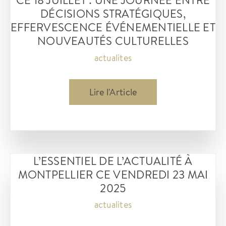
DÉCISIONS STRATÉGIQUES,
EFFERVESCENCE ÉVÉNEMENTIELLE ET
NOUVEAUTÉS CULTURELLES
actualites
ce
Lire l'Article
18
JUILLET
:
Une
L’ESSENTIEL DE L’ACTUALITÉ À
Journée
MONTPELLIER CE VENDREDI 23 MAI
Entre
2025
Décisions
actualites
Stratégiques,