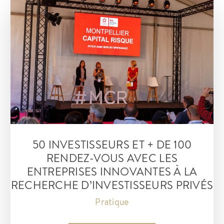
STATIONNEMENT
GRATUITES
de
courte
durée
50 INVESTISSEURS ET + DE 100
RENDEZ-VOUS AVEC LES
ENTREPRISES INNOVANTES À LA
RECHERCHE D’INVESTISSEURS PRIVÉS
Pratique