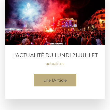
22
juillet
L’ACTUALITÉ DU LUNDI 21 JUILLET
actualites
L’actualité
Lire l'Article
du
lundi
21