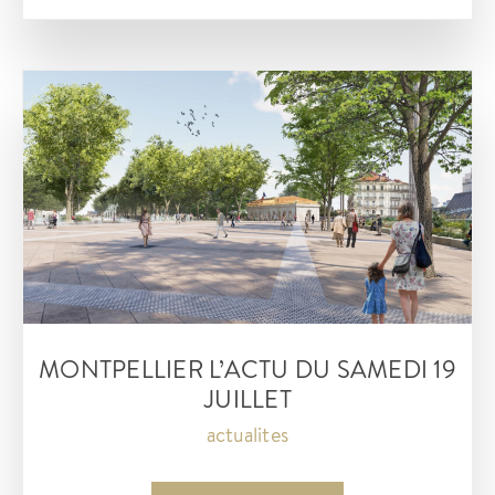
20
juillet
à
Montpellier
MONTPELLIER L’ACTU DU SAMEDI 19
JUILLET
actualites