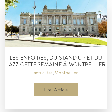
Montpellier
pour
ce lundi
20
janvier
2025
LES ENFOIRÉS, DU STAND UP ET DU
JAZZ CETTE SEMAINE À MONTPELLIER
actualites
,
Montpellier
Les
Lire l'Article
Enfoirés,
Du