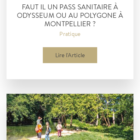
FAUT IL UN PASS SANITAIRE À
ODYSSEUM OU AU POLYGONE À
MONTPELLIER ?
Pratique
Faut
Lire l'Article
il
un
pass
sanitaire
à
Odysseum
ou
au