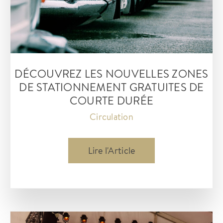
DÉCOUVREZ LES NOUVELLES ZONES
DE STATIONNEMENT GRATUITES DE
COURTE DURÉE
Circulation
découvrez
Lire l'Article
les
NOUVELLES
ZONES
DE