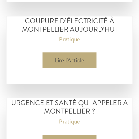
Montpellier
pour
COUPURE D’ÉLECTRICITÉ À
ce lundi
MONTPELLIER AUJOURD’HUI
6
Pratique
janvier
2025
Coupure
Lire l'Article
d’électricité
à
montpellier
aujourd’hui
URGENCE ET SANTÉ QUI APPELER À
MONTPELLIER ?
Pratique