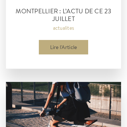
MONTPELLIER : L’ACTU DE CE 23
JUILLET
actualites
Montpellier
Lire l'Article
:
l’actu
de
ce
23
juillet