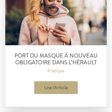
PORT DU MASQUE À NOUVEAU
OBLIGATOIRE DANS L’HÉRAULT
Pratique
Port
Lire l'Article
du
Masque
à