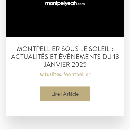
MONTPELLIER SOUS LE SOLEIL :
ACTUALITÉS ET ÉVÉNEMENTS DU 13
JANVIER 2025
actualites
,
Montpellier
Montpellier
Lire l'Article
sous
le
soleil
: