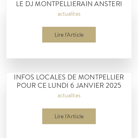
LE DJ MONTPELLIERAIN ANSTERI
Actualités
actualites
et
événements
le
Lire l'Article
du
dj
13
montpellierain
janvier
ansteri
2025
INFOS LOCALES DE MONTPELLIER
POUR CE LUNDI 6 JANVIER 2025
actualites
Infos
Lire l'Article
locales
de