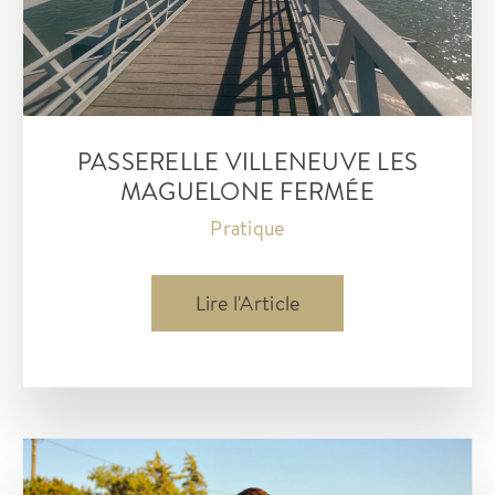
PASSERELLE VILLENEUVE LES
MAGUELONE FERMÉE
Pratique
Passerelle
Lire l'Article
villeneuve
les
Maguelone
fermée