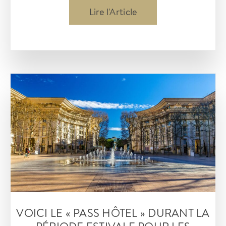
50
Lire l'Article
investisseurs
et
+
de
100
rendez-
vous
avec
les
entreprises
innovantes
à
VOICI LE « PASS HÔTEL » DURANT LA
la