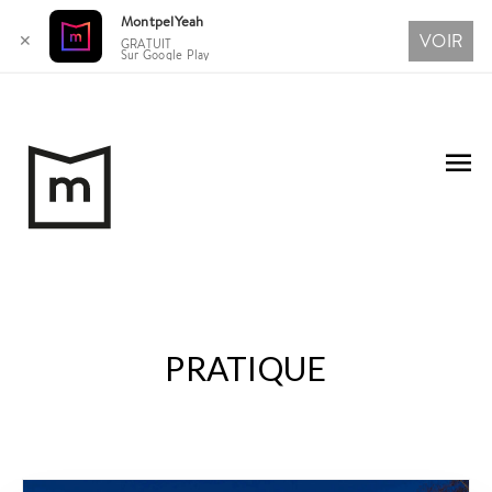
MontpelYeah
VOIR
✕
GRATUIT
Sur Google Play
Aller
au
Me
contenu
pri
PRATIQUE