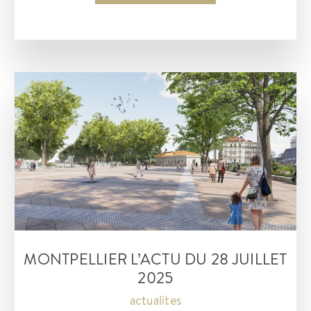
:
L’Actu
de
ce
29
juillet
MONTPELLIER L’ACTU DU 28 JUILLET
2025
actualites