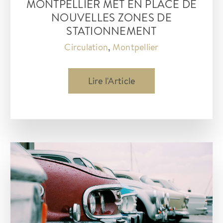
MONTPELLIER MET EN PLACE DE
NOUVELLES ZONES DE
STATIONNEMENT
Circulation
,
Montpellier
MONTPELLIER
Lire l'Article
MET
EN
PLACE
DE
NOUVELLES
ZONES
DE
STATIONNEMENT