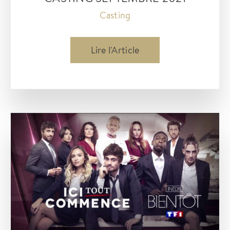
Casting
Casting
Lire l'Article
septembre
2021