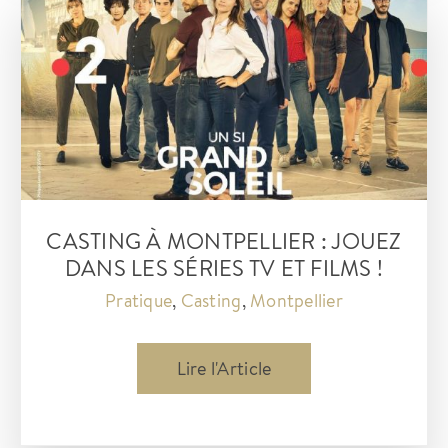
N’oubliez
pas
les
paroles
sur
France
2
CASTING À MONTPELLIER : JOUEZ
DANS LES SÉRIES TV ET FILMS !
Pratique
,
Casting
,
Montpellier
Casting
Lire l'Article
à
montpellier