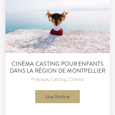
de
France
2
CINÉMA CASTING POUR ENFANTS
DANS LA RÉGION DE MONTPELLIER
Pratique
,
Casting
,
Cinema
Cinéma
Lire l'Article
casting
pour