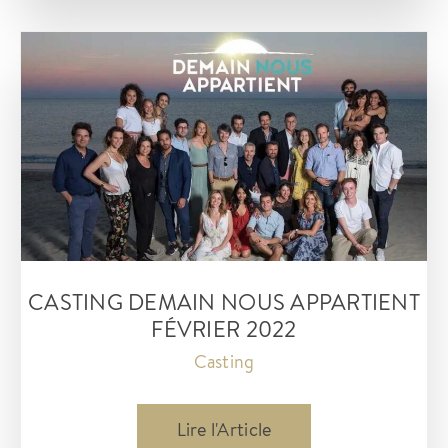
de
la
saison
4
de
la
série
ASKIP
en
tournage
CASTING DEMAIN NOUS APPARTIENT
à
FÉVRIER 2022
Sète
Casting
Casting
Lire l'Article