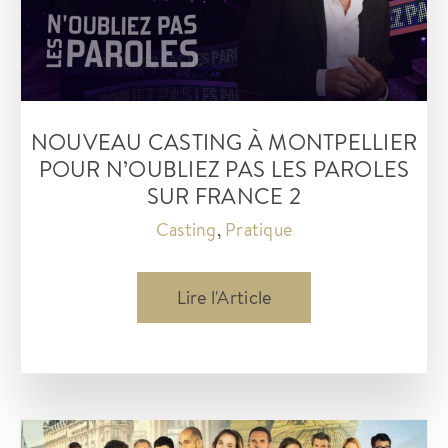
soyez
Silhouettes
ou
figurants
NOUVEAU CASTING À MONTPELLIER
POUR N’OUBLIEZ PAS LES PAROLES
SUR FRANCE 2
Casting
,
Pratique
Nouveau
Lire l'Article
Casting
à
Montpellier
pour