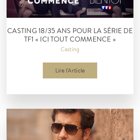
CASTING 18/35 ANS POUR LA SÉRIE DE
TF1 « ICI TOUT COMMENCE »
Casting
Casting
Lire l'Article
18/35
ans
pour
la
série
de
TF1