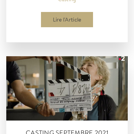
Casting
Lire l'Article
à
Montpellier
Novembre
2021
CASTING SEPTEMBRE 2021