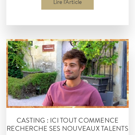
Casting
Lire l'Article
France
2
pour
la
série
Alice
Renoir.
Envie
de
jouer
la
comédie
CASTING : ICI TOUT COMMENCE
?
RECHERCHE SES NOUVEAUX TALENTS