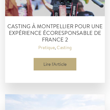
CASTING À MONTPELLIER POUR UNE
EXPÉRIENCE ÉCORESPONSABLE DE
FRANCE 2
Pratique
,
Casting
Casting
Lire l'Article
à
Montpellier
pour
une
expérience
écoresponsable