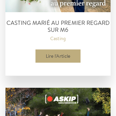
Amazon
Prime
CASTING MARIÉ AU PREMIER REGARD
Video
SUR M6
Casting
Casting
Lire l'Article
Marié
au
premier
regard
sur
M6