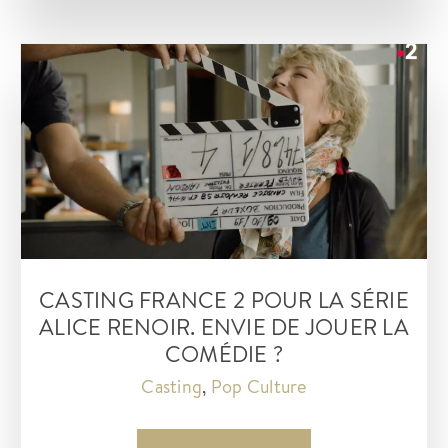
:
jouez
dans
les
séries
tv
et
films
!
CASTING FRANCE 2 POUR LA SÉRIE
ALICE RENOIR. ENVIE DE JOUER LA
COMÉDIE ?
Casting
,
Pop Culture