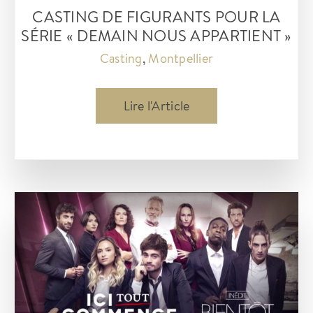
rugby
CASTING DE FIGURANTS POUR LA
SÉRIE « DEMAIN NOUS APPARTIENT »
Casting
,
Montpellier
Casting
Lire l'Article
de
figurants
pour
la
série
« demain
nous
appartient »