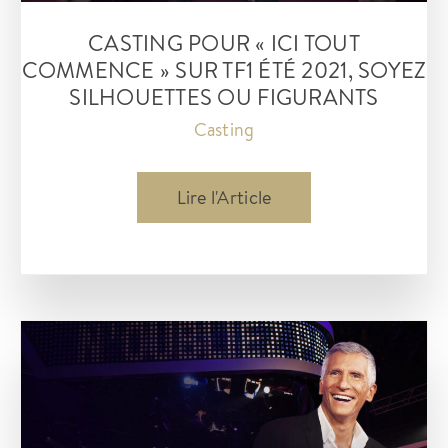
CASTING POUR « ICI TOUT
COMMENCE » SUR TF1 ÉTÉ 2021, SOYEZ
SILHOUETTES OU FIGURANTS
Casting
Casting
Lire l'Article
pour
« Ici
tout
commence »
sur
TF1
été
2021,