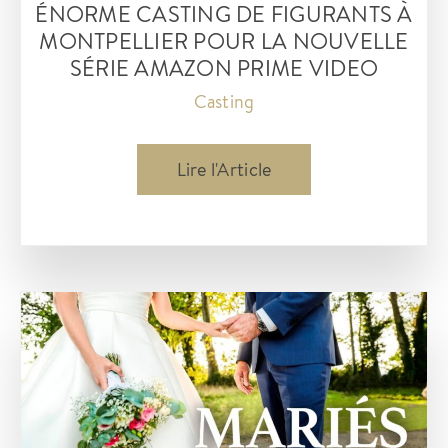
ÉNORME CASTING DE FIGURANTS À
MONTPELLIER POUR LA NOUVELLE
SÉRIE AMAZON PRIME VIDEO
Casting
Énorme
Lire l'Article
casting
de
figurants
à
Montpellier
pour
la
nouvelle
série