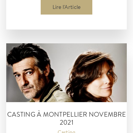
Casting
Lire l'Article
à
Montpellier
décembre
2021
CASTING À MONTPELLIER NOVEMBRE
2021
Casting