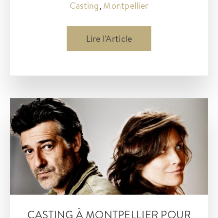
Casting
,
Montpellier
Casting
Lire l'Article
:
Ici
tout
commence
recherche
ses
nouveaux
talents
CASTING À MONTPELLIER POUR