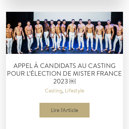
série
Netflix
«
Monsieur
Spade
»,
prés
APPEL À CANDIDATS AU CASTING
de
POUR L’ÉLECTION DE MISTER FRANCE
montpellier
2023 ￼
Casting
,
Lifestyle
appel
Lire l'Article
à
candidats