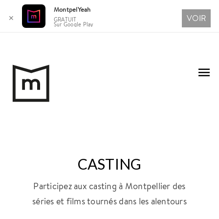
MontpelYeah
VOIR
✕
GRATUIT
Sur Google Play
Aller
au
Me
contenu
pri
CASTING
Participez aux casting à Montpellier des
séries et films tournés dans les alentours