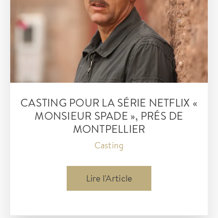
« Ici
Tout
Commence »
CASTING POUR LA SÉRIE NETFLIX «
MONSIEUR SPADE », PRÉS DE
MONTPELLIER
Casting
Casting
Lire l'Article
pour
la