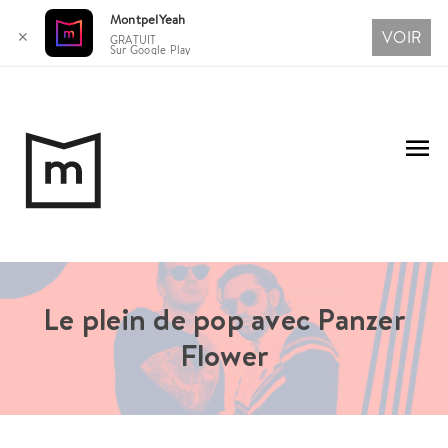
MontpelYeah
VOIR
✕
GRATUIT
Sur Google Play
Aller
au
Me
contenu
pri
Le plein de pop avec Panzer
Flower