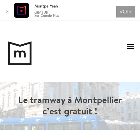
MontpelYeah
VOIR
✕
GRATUIT
Sur Google Play
Aller
au
Me
contenu
pri
Le tramway à Montpellier
c’est gratuit !