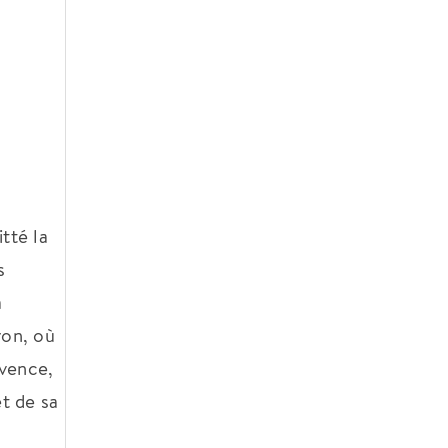
itté la
s
a
ron, où
ovence,
t de sa