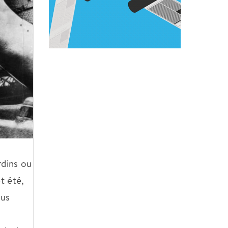
rdins ou
t été,
lus