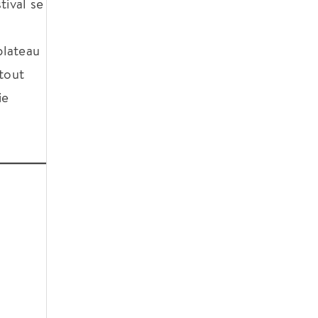
tival se
plateau
tout
ie