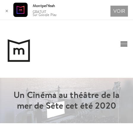
MontpelYeah
VOIR
✕
GRATUIT
Sur Google Play
Aller
au
Me
contenu
pri
Un Cinéma au théâtre de la
mer de Sète cet été 2020