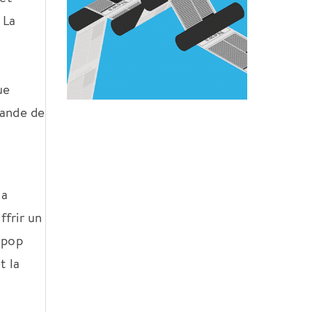
 La
ue
nande de
la
ffrir un
 pop
t la