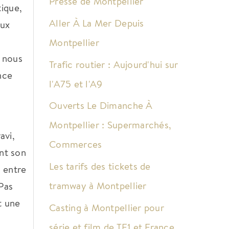
Presse de Montpellier
ique,
Aller À La Mer Depuis
aux
Montpellier
, nous
Trafic routier : Aujourd'hui sur
nce
l'A75 et l'A9
Ouverts Le Dimanche À
Montpellier : Supermarchés,
avi,
Commerces
ant son
Les tarifs des tickets de
e entre
tramway à Montpellier
Pas
t une
Casting à Montpellier pour
série et film de TF1 et France