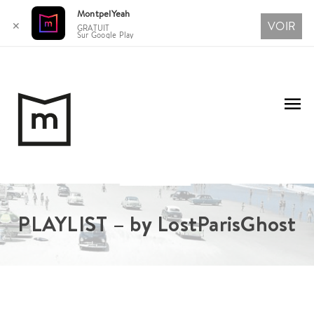
MontpelYeah
VOIR
✕
GRATUIT
Sur Google Play
Aller
au
Me
contenu
pri
PLAYLIST – by LostParisGhost