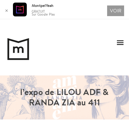
MontpelYeah
VOIR
✕
GRATUIT
Sur Google Play
Aller
au
Me
contenu
pri
l’expo de LILOU ADF &
RANDA ZIA au 411