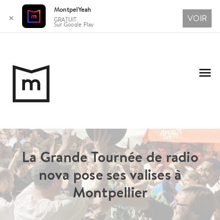
MontpelYeah
VOIR
✕
GRATUIT
Sur Google Play
Aller
au
Me
contenu
pri
La Grande Tournée de radio
nova pose ses valises à
Montpellier