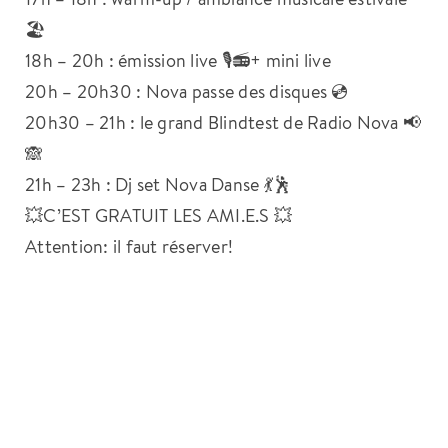
🏖
18h – 20h : émission live 🎙📻+ mini live
20h – 20h30 : Nova passe des disques 💿
20h30 – 21h : le grand Blindtest de Radio Nova 📢
🙈
21h – 23h : Dj set Nova Danse 💃🕺
💥C’EST GRATUIT LES AMI.E.S 💥
Attention: il faut réserver!