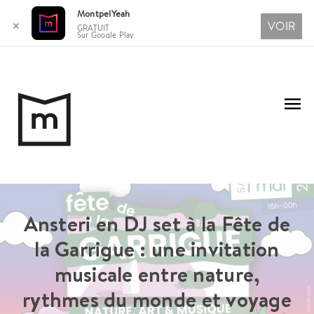
MontpelYeah
VOIR
✕
GRATUIT
Sur Google Play
Aller
au
Me
contenu
pri
Ansteri en DJ set à la Fête de
la Garrigue : une invitation
musicale entre nature,
rythmes du monde et voyage