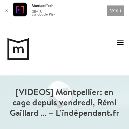
MontpelYeah
VOIR
✕
GRATUIT
Sur Google Play
Aller
au
Me
contenu
pri
[VIDEOS] Montpellier: en
cage depuis vendredi, Rémi
Gaillard … – L’indépendant.fr