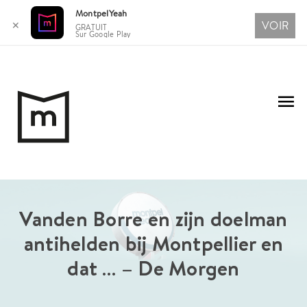
MontpelYeah
VOIR
✕
GRATUIT
Sur Google Play
Aller
au
Me
contenu
pri
Vanden Borre en zijn doelman
antihelden bij Montpellier en
dat … – De Morgen