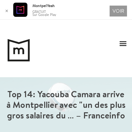
MontpelYeah
VOIR
✕
GRATUIT
Sur Google Play
Aller
au
Me
contenu
pri
Top 14: Yacouba Camara arrive
à Montpellier avec "un des plus
gros salaires du … – Franceinfo