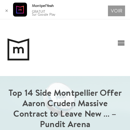
MontpelYeah
VOIR
✕
GRATUIT
Sur Google Play
Aller
au
Me
contenu
pri
Top 14 Side Montpellier Offer
Aaron Cruden Massive
Contract to Leave New … –
Pundit Arena