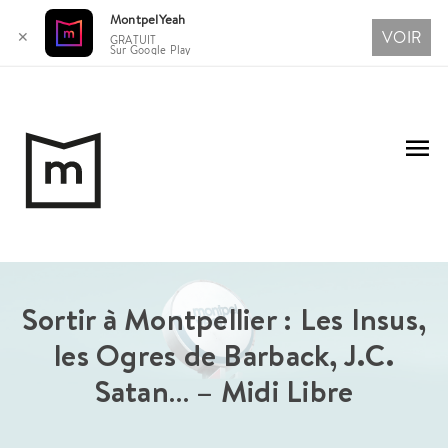
MontpelYeah
VOIR
✕
GRATUIT
Sur Google Play
Aller
au
Me
contenu
pri
Sortir à Montpellier : Les Insus,
les Ogres de Barback, J.C.
Satan… – Midi Libre