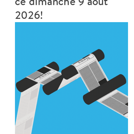
ce
dimanche 9 août
2026!