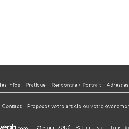
les infos
Pratique
Rencontre / Portrait
Adresses
Contact
Proposez votre article ou votre évèneme
© Since 2006 -
© L'ecusson
-
Tous dr