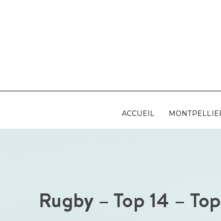
Aller
au
contenu
ACCUEIL
MONTPELLIE
Rugby – Top 14 – To