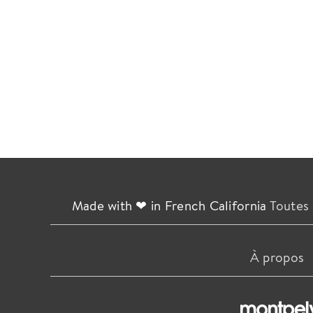
Made with ❤ in French California
Toutes 
À propos