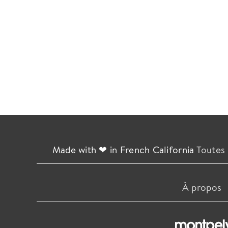
Made with ❤ in French California
Toutes 
À propos