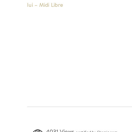
lui – Midi Libre
4031 Views
certified by Sharriz.com