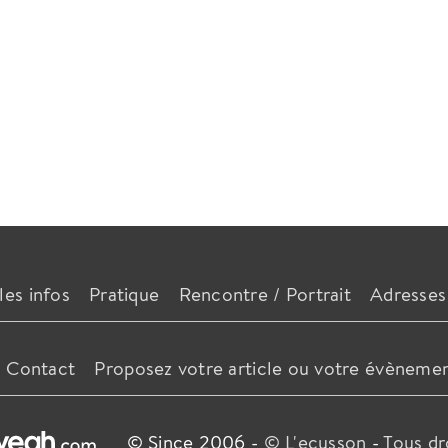
les infos
Pratique
Rencontre / Portrait
Adresses
Contact
Proposez votre article ou votre évèneme
© Since 2006 -
© L'ecusson
-
Tous dr