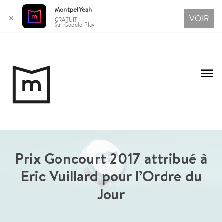
MontpelYeah
VOIR
✕
GRATUIT
Sur Google Play
Aller
au
Me
contenu
pri
Prix Goncourt 2017 attribué à
Eric Vuillard pour l’Ordre du
Jour