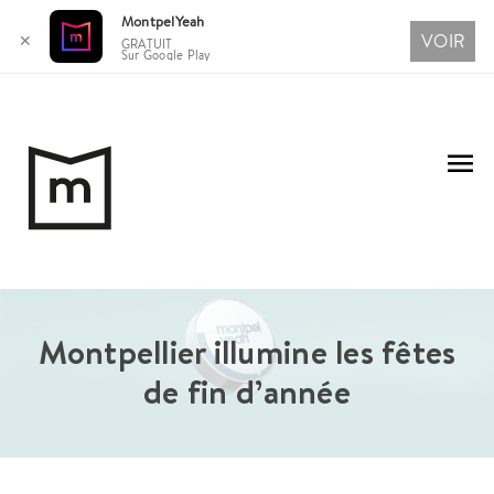
MontpelYeah
VOIR
✕
GRATUIT
Sur Google Play
Aller
au
Me
contenu
pri
Montpellier illumine les fêtes
de fin d’année