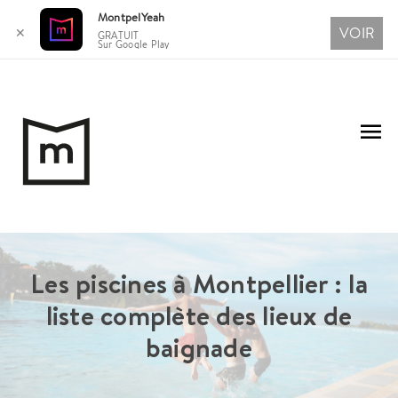
MontpelYeah
VOIR
✕
GRATUIT
Sur Google Play
Aller
au
Me
contenu
pri
Les piscines à Montpellier : la
liste complète des lieux de
baignade