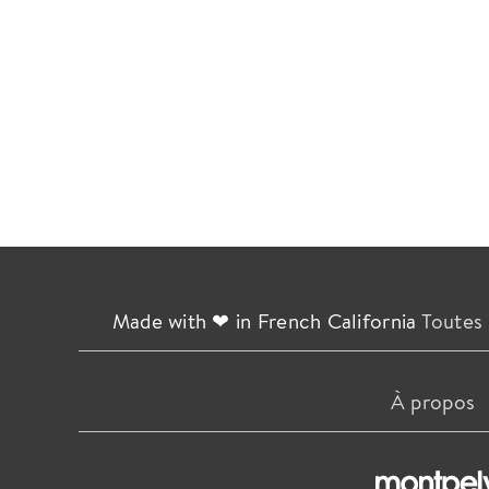
Made with ❤ in French California
Toutes 
À propos