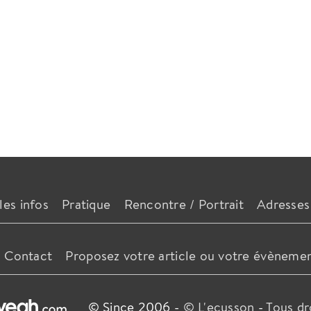
les infos
Pratique
Rencontre / Portrait
Adresses
Contact
Proposez votre article ou votre évèneme
© Since 2006 -
© L'ecusson
-
Tous dr