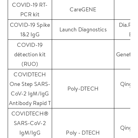
COVID-19 RT-
CareGENE
PCR kit
COVID-19 Spike
Dia.Pro
Launch Diagnostics
1&2 IgG
Bio
COVID-19
détection kit
Genefirs
(RUO)
COVIDTECH
One Step SARS-
Qingda
Poly-DTECH
CoV-2 IgM/IgG
Bi
Antibody Rapid T
COVIDTECH®
SARS-CoV-2
Qingda
IgM/IgG
Poly - DTECH
Bi