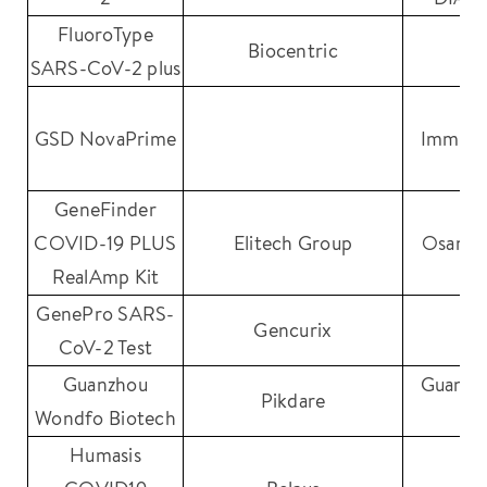
FluoroType
Biocentric
SARS-CoV-2 plus
No
GSD NovaPrime
Immund
G
GeneFinder
COVID-19 PLUS
Elitech Group
Osang 
RealAmp Kit
GenePro SARS-
Gencurix
CoV-2 Test
Guanzhou
Guanzh
Pikdare
Wondfo Biotech
Bi
Humasis