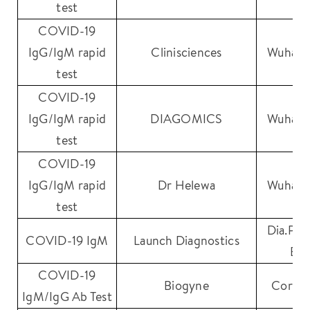
test
COVID-19
IgG/IgM rapid
Clinisciences
Wuhan 
test
COVID-19
IgG/IgM rapid
DIAGOMICS
Wuhan 
test
COVID-19
IgG/IgM rapid
Dr Helewa
Wuhan 
test
Dia.Pro
COVID-19 IgM
Launch Diagnostics
Bio
COVID-19
Biogyne
Core T
IgM/IgG Ab Test