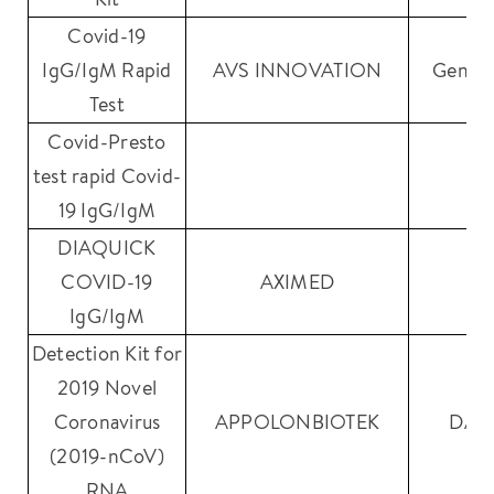
Covid-19
IgG/IgM Rapid
AVS INNOVATION
GenSur
Test
Covid-Presto
test rapid Covid-
19 IgG/IgM
DIAQUICK
COVID-19
AXIMED
D
IgG/IgM
Detection Kit for
2019 Novel
Coronavirus
APPOLONBIOTEK
DAA
(2019-nCoV)
RNA