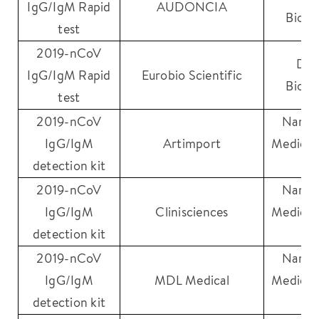
IgG/IgM Rapid
AUDONCIA
Biote
test
2019-nCoV
Dyn
IgG/IgM Rapid
Eurobio Scientific
Biote
test
2019-nCoV
Nanji
IgG/IgM
Artimport
Medical
detection kit
Co
2019-nCoV
Nanji
IgG/IgM
Clinisciences
Medical
detection kit
Co
2019-nCoV
Nanji
IgG/IgM
MDL Medical
Medical
detection kit
Co