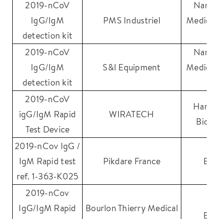
2019-nCoV
Nanji
IgG/IgM
PMS Industriel
Medical
detection kit
Co
2019-nCoV
Nanji
IgG/IgM
S&I Equipment
Medical
detection kit
Co
2019-nCoV
Hangz
igG/IgM Rapid
WIRATECH
Biote
Test Device
2019-nCov IgG /
IgM Rapid test
Pikdare France
Bio
ref. 1-363-K025
2019-nCov
IgG/IgM Rapid
Bourlon Thierry Medical
Bio