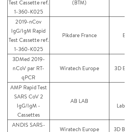
Test Cassette ref.
(BTM)
1-360-K025
2019-nCov
IgG/IgM Rapid
Pikdare France
Bio
Test Cassette ref.
1-360-K025
3DMed 2019-
nCoV par RT-
Wiratech Europe
3D BI
qPCR
AMP Rapid Test
SARS CoV 2
A
AB LAB
IgG/IgM -
Labord
Cassettes
ANDIS SARS-
Wiratech Europe
3D BI