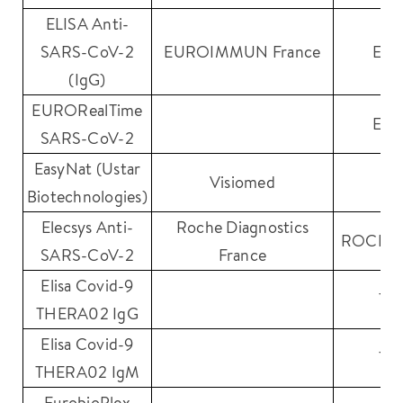
ELISA Anti-
SARS-CoV-2
EUROIMMUN France
Eur
(IgG)
EURORealTime
Eur
SARS-CoV-2
EasyNat (Ustar
Visiomed
Biotechnologies)
Elecsys Anti-
Roche Diagnostics
ROCHE D
SARS-CoV-2
France
Elisa Covid-9
The
THERA02 IgG
Elisa Covid-9
The
THERA02 IgM
EurobioPlex