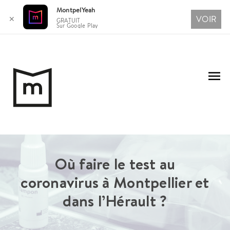
MontpelYeah
VOIR
✕
GRATUIT
Sur Google Play
Aller
au
Me
contenu
pri
Où faire le test au
coronavirus à Montpellier et
dans l’Hérault ?