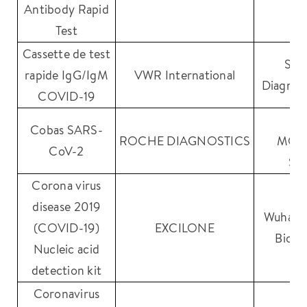
Antibody Rapid
Test
Cassette de test
Sur
rapide IgG/IgM
VWR International
Diagnost
COVID-19
R
Cobas SARS-
ROCHE DIAGNOSTICS
MOL
CoV-2
SY
Corona virus
disease 2019
Wuhan 
(COVID-19)
EXCILONE
Biote
Nucleic acid
detection kit
Coronavirus