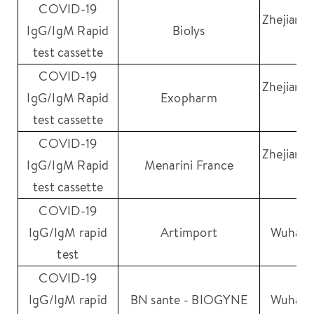
COVID-19
Zhejiang
IgG/IgM Rapid
Biolys
Bi
test cassette
COVID-19
Zhejiang
IgG/IgM Rapid
Exopharm
Bi
test cassette
COVID-19
Zhejiang
IgG/IgM Rapid
Menarini France
Bi
test cassette
COVID-19
IgG/IgM rapid
Artimport
Wuhan 
test
COVID-19
IgG/IgM rapid
BN sante - BIOGYNE
Wuhan 