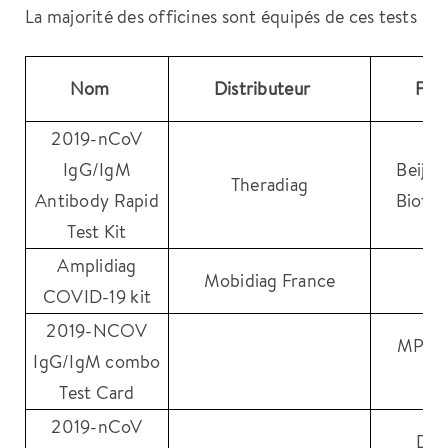
La majorité des officines sont équipés de ces tests
Nom
Distributeur
Fabr
2019-nCoV
IgG/IgM
Beijin
Theradiag
Antibody Rapid
Biotec
Test Kit
Amplidiag
Mobidiag France
Mo
COVID-19 kit
2019-NCOV
MP Bi
IgG/IgM combo
Ge
Test Card
2019-nCoV
Dyn