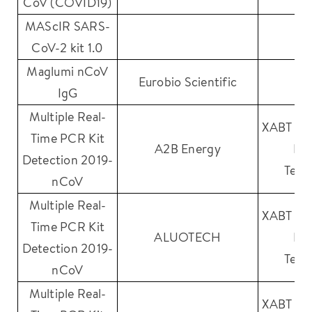
CoV (COVID19)
MAScIR SARS-
CoV-2 kit 1.0
Maglumi nCoV
Eurobio Scientific
S
IgG
Multiple Real-
XABT Bei
Time PCR Kit
A2B Energy
Bio
Detection 2019-
Tech
nCoV
Multiple Real-
XABT Bei
Time PCR Kit
ALUOTECH
Bio
Detection 2019-
Tech
nCoV
Multiple Real-
XABT Bei