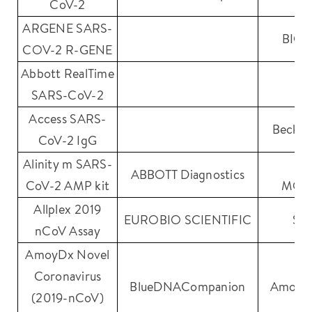
CoV-2
ARGENE SARS-
BIO
COV-2 R-GENE
Abbott RealTime
A
SARS-CoV-2
Access SARS-
Beckma
CoV-2 IgG
Alinity m SARS-
A
ABBOTT Diagnostics
CoV-2 AMP kit
MOL
Allplex 2019
EUROBIO SCIENTIFIC
SE
nCoV Assay
AmoyDx Novel
Coronavirus
BlueDNACompanion
Amoy D
(2019-nCoV)