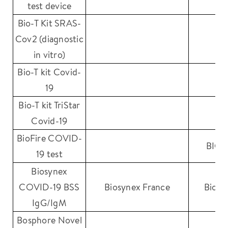
test device
Bio-T Kit SRAS-
Cov2 (diagnostic
Bi
in vitro)
Bio-T kit Covid-
Bi
19
Bio-T kit TriStar
Bi
Covid-19
BioFire COVID-
BIO
19 test
Biosynex
COVID-19 BSS
Biosynex France
Biosy
IgG/IgM
Bosphore Novel