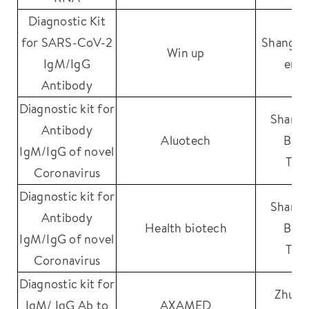
Diagnostic Kit
for SARS-CoV-2
Shanghai
Win up
IgM/IgG
engi
Antibody
Diagnostic kit for
Shanga
Antibody
Aluotech
Biom
IgM/IgG of novel
Tec
Coronavirus
Diagnostic kit for
Shanga
Antibody
Health biotech
Biom
IgM/IgG of novel
Tec
Coronavirus
Diagnostic kit for
Zhuha
IgM/ IgG Ab to
AXAMED