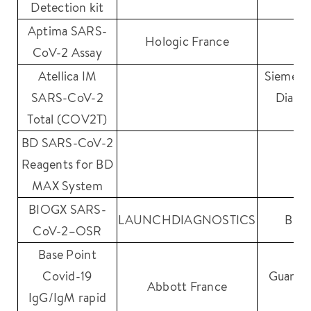
Detection kit
Aptima SARS-
Hologic France
Ho
CoV-2 Assay
Atellica IM
Siemens
SARS-CoV-2
Diagno
Total (COV2T)
(
BD SARS-CoV-2
Reagents for BD
MAX System
BIOGX SARS-
LAUNCHDIAGNOSTICS
BD 
CoV-2–OSR
Base Point
Covid-19
Guanzh
Abbott France
IgG/IgM rapid
Bi