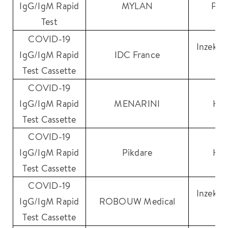
IgG/IgM Rapid
MYLAN
PRI
Test
COVID-19
Inzek In
IgG/IgM Rapid
IDC France
Tr
Test Cassette
COVID-19
IgG/IgM Rapid
MENARINI
HE
Test Cassette
COVID-19
IgG/IgM Rapid
Pikdare
HE
Test Cassette
COVID-19
Inzek In
IgG/IgM Rapid
ROBOUW Medical
Tr
Test Cassette