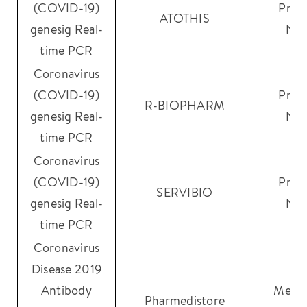
(COVID-19)
Prim
ATOTHIS
genesig Real-
NO
time PCR
Coronavirus
(COVID-19)
Prim
R-BIOPHARM
genesig Real-
NO
time PCR
Coronavirus
(COVID-19)
Prim
SERVIBIO
genesig Real-
NO
time PCR
Coronavirus
Disease 2019
Antibody
Medic
Pharmedistore