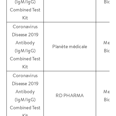
(IgM/IgG)
Biote
Combined Test
Kit
Coronavirus
Disease 2019
Antibody
Medic
Planète médicale
(IgM/IgG)
Biote
Combined Test
Kit
Coronavirus
Disease 2019
Antibody
Medic
RD PHARMA
(IgM/IgG)
Biote
Combined Test
Kit