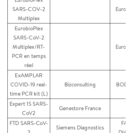
SARS-COV-2
Eurobio
Multiplex
EurobioPlex
SARS-CoV-2
Multiplex/RT-
Eurobio
PCR en temps
réel
ExAMPLAR
COVID-19 real-
Bizconsulting
BODI
time PCR kit (L)
Expert 1S SARS-
Genestore France
CoV2
FTD SARS-CoV-
FAS
Siemens Diagnostics
2
DIAG