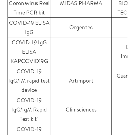
Coronavirus Real
MIDAS PHARMA
BIOP
Time PCR kit
TECHN
COVID-19 ELISA
Orgentec
V
IgG
COVID-19 IgG
DIA
ELISA
Immu
KAPCOVID19G
COVID-19
Guanzh
IgG/IM rapid test
Artimport
Bi
device
COVID-19
IgG/IgM Rapid
Clinisciences
A
Test kit"
COVID-19