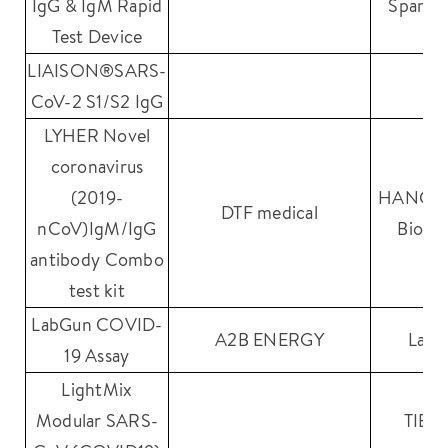
IgG & IgM Rapid
Sparta
Test Device
LIAISON®SARS-
Di
CoV-2 S1/S2 IgG
LYHER Novel
coronavirus
(2019-
HANGZH
DTF medical
nCoV)IgM/IgG
Biote
antibody Combo
test kit
LabGun COVID-
A2B ENERGY
Labg
19 Assay
LightMix
Modular SARS-
TIB 