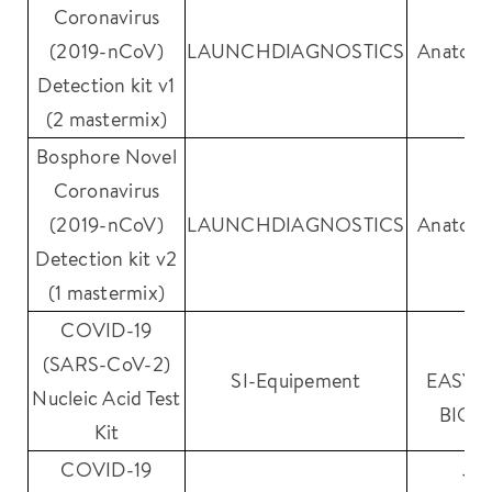
Coronavirus
(2019-nCoV)
LAUNCHDIAGNOSTICS
Anatoli
Detection kit v1
(2 mastermix)
Bosphore Novel
Coronavirus
(2019-nCoV)
LAUNCHDIAGNOSTICS
Anatoli
Detection kit v2
(1 mastermix)
COVID-19
W
(SARS-CoV-2)
SI-Equipement
EASYD
Nucleic Acid Test
BIOM
Kit
COVID-19
JI