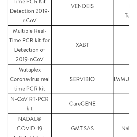
Time PCR Kit
VENDEIS
Bio
Detection 2019-
Tech
nCoV
Multiple Real-
Time PCR kit for
XABT
Detection of
2019-nCoV
Mutaplex
Coronavirus real
SERVIBIO
IMMUND
time PCR kit
N-CoV RT-PCR
CareGENE
kit
NADAL®
COVID-19
GMT SAS
Nal v