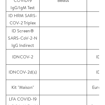
COVID19
Belaus
Hu
IgG/IgM Test
ID HRM SARS-
I
COV-2 Triplex
ID Screen®
SARS-CoV-2-N
I
IgG Indirect
IDNCOV-2
ID-S
IDNCOV-2d(s)
ID-S
Kit "Maison"
Eurofi
LFA COVID-19