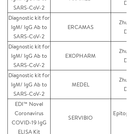
Diag
SARS-CoV-2
Diagnostic kit for
Zhuha
IgM/ IgG Ab to
ERCAMAS
Diag
SARS-CoV-2
Diagnostic kit for
Zhuha
IgM/ IgG Ab to
EXOPHARM
Diag
SARS-CoV-2
Diagnostic kit for
Zhuha
IgM/ IgG Ab to
MEDEL
Diag
SARS-CoV-2
EDI™ Novel
Coronavirus
Epitope 
SERVIBIO
COVID-19 IgG
ELISA Kit