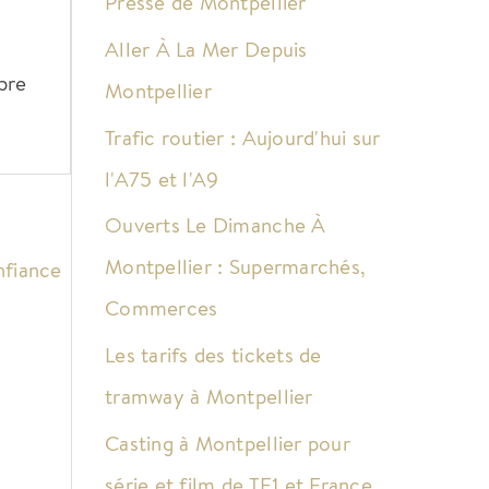
Presse de Montpellier
Aller À La Mer Depuis
ibre
Montpellier
Trafic routier : Aujourd'hui sur
l'A75 et l'A9
Ouverts Le Dimanche À
Montpellier : Supermarchés,
nfiance
Commerces
Les tarifs des tickets de
tramway à Montpellier
Casting à Montpellier pour
série et film de TF1 et France