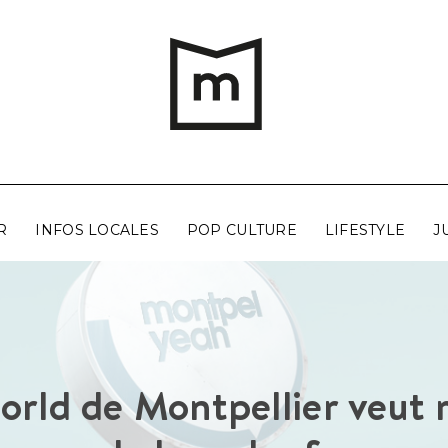
R
INFOS LOCALES
POP CULTURE
LIFESTYLE
J
rld de Montpellier veut r