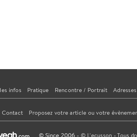
les infos
Pratique
Rencontre / Portrait
Adresses
Contact
Proposez votre article ou votre évèneme
© Since 2006 -
© L'ecusson
-
Tous dr