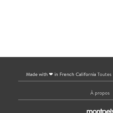
Made with ❤ in French California
Toutes 
À propos