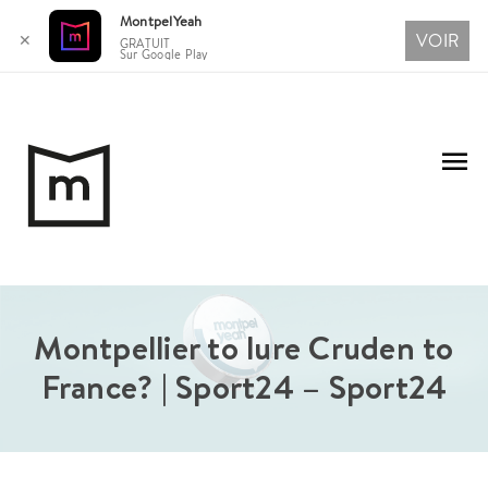
MontpelYeah
VOIR
✕
GRATUIT
Sur Google Play
Aller
au
Me
contenu
pri
Montpellier to lure Cruden to
France? | Sport24 – Sport24