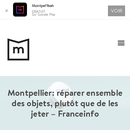
MontpelYeah
VOIR
✕
GRATUIT
Sur Google Play
Aller
au
Me
contenu
pri
Montpellier: réparer ensemble
des objets, plutôt que de les
jeter – Franceinfo