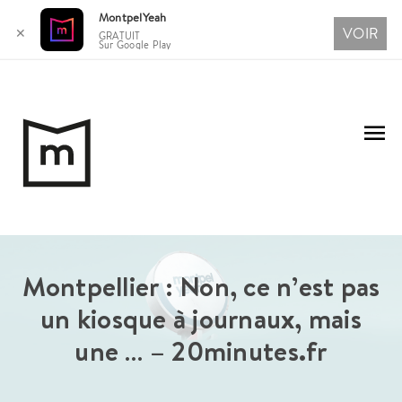
MontpelYeah
VOIR
✕
GRATUIT
Sur Google Play
Aller
au
Me
contenu
pri
Montpellier : Non, ce n’est pas
un kiosque à journaux, mais
une … – 20minutes.fr