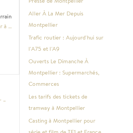
Presse de Montpellier
Aller À La Mer Depuis
rrain
Montpellier
r à …
Trafic routier : Aujourd'hui sur
l'A75 et l'A9
Ouverts Le Dimanche À
Montpellier : Supermarchés,
Commerces
Les tarifs des tickets de
r –
tramway à Montpellier
Casting à Montpellier pour
série et film de TF1 et France