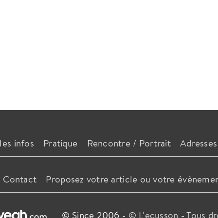
les infos
Pratique
Rencontre / Portrait
Adresses
Contact
Proposez votre article ou votre évèneme
© Since 2006 -
© L'ecusson
-
Tous dr