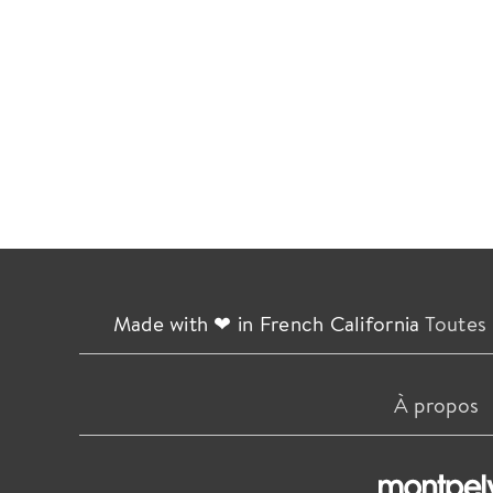
Made with ❤ in French California
Toutes 
À propos