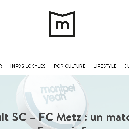
R
INFOS LOCALES
POP CULTURE
LIFESTYLE
J
lt SC – FC Metz : un mat