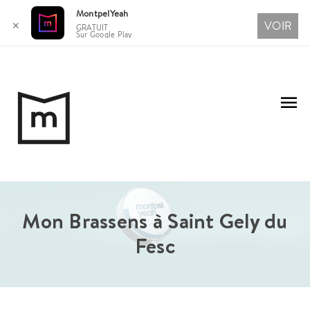
MontpelYeah
VOIR
✕
GRATUIT
Sur Google Play
Aller
au
Me
contenu
pri
Mon Brassens à Saint Gely du
Fesc