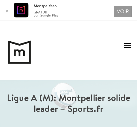
MontpelYeah
VOIR
✕
GRATUIT
Sur Google Play
Aller
au
Me
contenu
pri
Ligue A (M): Montpellier solide
leader – Sports.fr