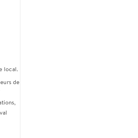
e local.
leurs de
i
ations,
val