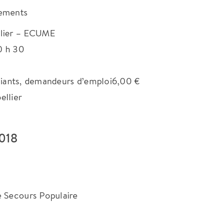
nements
llier – ECUME
0 h 30
tudiants, demandeurs d’emploi6,00 €
ellier
2018
e Secours Populaire