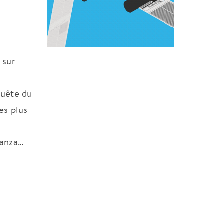
 sur
quête du
es plus
Panza…