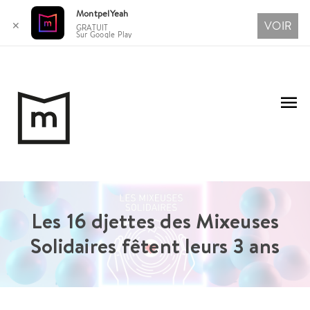
MontpelYeah
VOIR
✕
GRATUIT
Sur Google Play
Aller
au
Me
contenu
pri
Les 16 djettes des Mixeuses
Solidaires fêtent leurs 3 ans