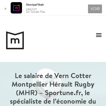
MontpelYeah
VOIR
✕
GRATUIT
Sur Google Play
Aller
au
Me
contenu
pri
Le salaire de Vern Cotter
Montpellier Hérault Rugby
(MHR) – Sportune.fr, le
spécialiste de l’économie du