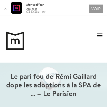
MontpelYeah
VOIR
✕
GRATUIT
Sur Google Play
Aller
au
Me
contenu
pri
Le pari fou de Rémi Gaillard
dope les adoptions à la SPA de
… – Le Parisien