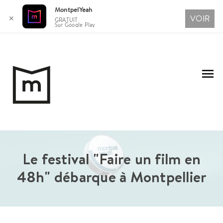
MontpelYeah
VOIR
✕
GRATUIT
Sur Google Play
Aller
au
Me
contenu
pri
Le festival "Faire un film en
48h" débarque à Montpellier