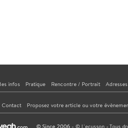
les infos
Pratique
Rencontre / Portrait
Adresses
Contact
Proposez votre article ou votre évèneme
© Since 2006 -
© L'ecusson
-
Tous dr