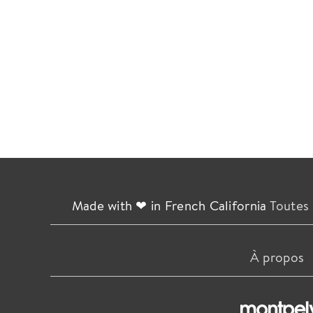
Made with ❤ in French California
Toutes 
À propos