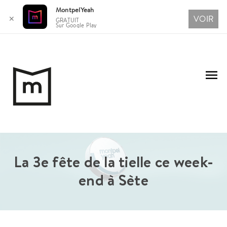
MontpelYeah
VOIR
✕
GRATUIT
Sur Google Play
Aller
au
Me
contenu
pri
La 3e fête de la tielle ce week-
end à Sète