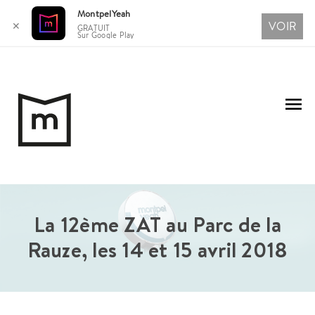
MontpelYeah
VOIR
✕
GRATUIT
Sur Google Play
Aller
au
Me
contenu
pri
La 12ème ZAT au Parc de la
Rauze, les 14 et 15 avril 2018