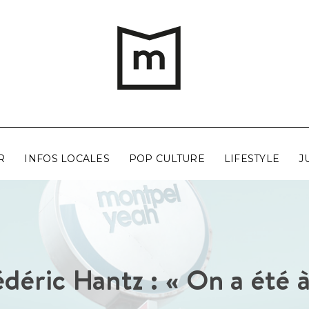
R
INFOS LOCALES
POP CULTURE
LIFESTYLE
J
édéric Hantz : « On a été