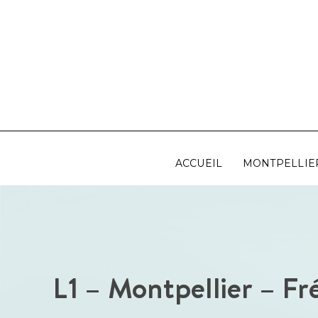
Aller
au
contenu
ACCUEIL
MONTPELLIE
L1 – Montpellier – Fr