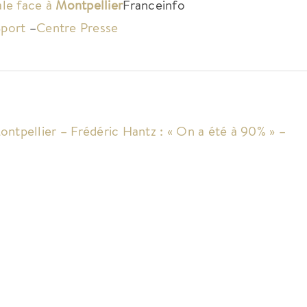
ale face à
Montpellier
Franceinfo
Sport
–
Centre Presse
ontpellier – Frédéric Hantz : « On a été à 90% » –