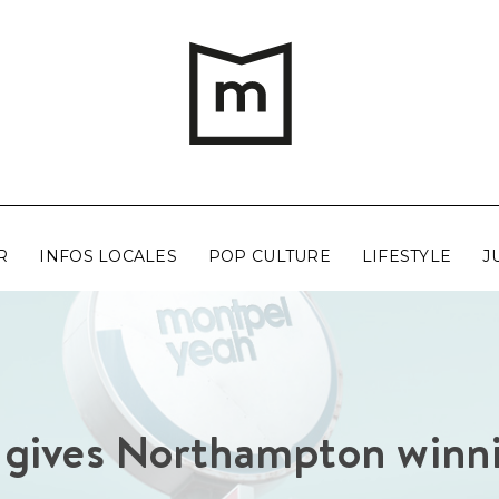
R
INFOS LOCALES
POP CULTURE
LIFESTYLE
J
k gives Northampton winn