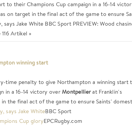
rt to their Champions Cup campaign in a 16-14 victo
as on target in the final act of the game to ensure Sa
by, says Jake White BBC Sport PREVIEW: Wood chasin
16 Artikel »
mpton winning start
ry-time penalty to give Northampton a winning start 
 in a 16-14 victory over
Montpellier
at Franklin's
in the final act of the game to ensure Saints' domes
y, says Jake White
BBC Sport
mpions Cup glory
EPCRugby.com