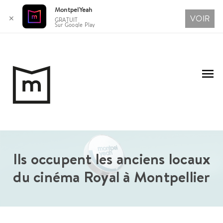
MontpelYeah
VOIR
✕
GRATUIT
Sur Google Play
Aller
au
Me
contenu
pri
Ils occupent les anciens locaux
du cinéma Royal à Montpellier