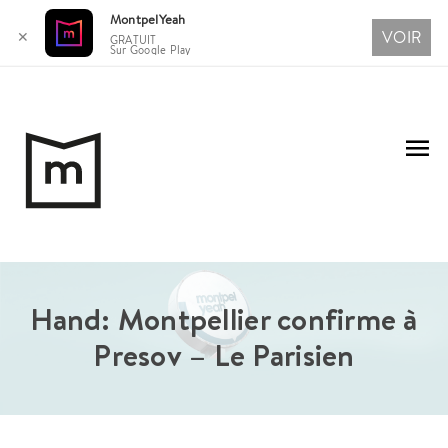
MontpelYeah
VOIR
✕
GRATUIT
Sur Google Play
Aller
au
Me
contenu
pri
Hand: Montpellier confirme à
Presov – Le Parisien