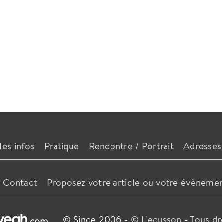
les infos
Pratique
Rencontre / Portrait
Adresses
Contact
Proposez votre article ou votre évèneme
© Since 2006 -
© L'ecusson
-
Tous dr