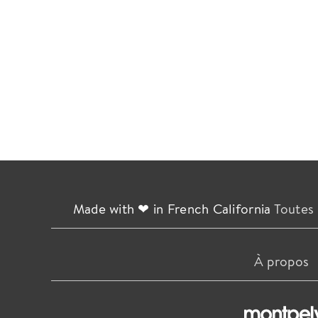
Made with ❤ in French California
Toutes 
À propos