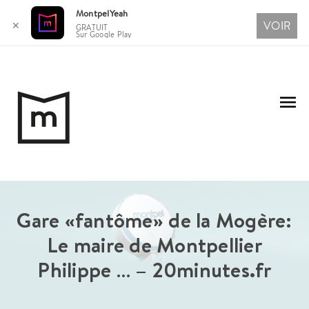
MontpelYeah
VOIR
✕
GRATUIT
Sur Google Play
Aller
au
Me
contenu
pri
Gare «fantôme» de la Mogère:
Le maire de Montpellier
Philippe … – 20minutes.fr