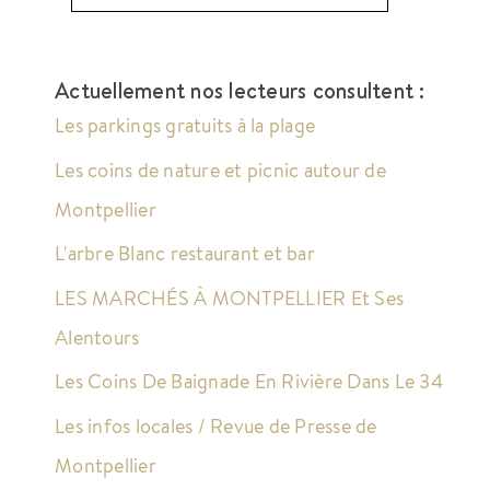
Actuellement nos lecteurs consultent :
Les parkings gratuits à la plage
Les coins de nature et picnic autour de
Montpellier
L'arbre Blanc restaurant et bar
LES MARCHÉS À MONTPELLIER Et Ses
Alentours
Les Coins De Baignade En Rivière Dans Le 34
Les infos locales / Revue de Presse de
Montpellier