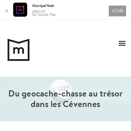
MontpelYeah
VOIR
✕
GRATUIT
Sur Google Play
Aller
au
Me
contenu
pri
Du geocache-chasse au trésor
dans les Cévennes