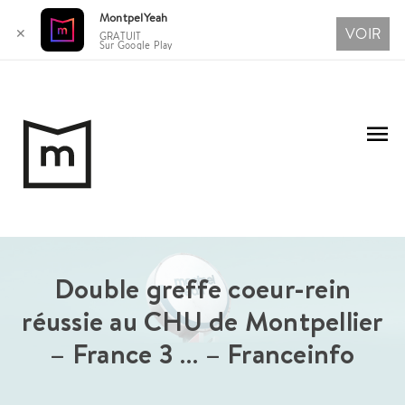
MontpelYeah
VOIR
✕
GRATUIT
Sur Google Play
Aller
au
Me
contenu
pri
Double greffe coeur-rein
réussie au CHU de Montpellier
– France 3 … – Franceinfo