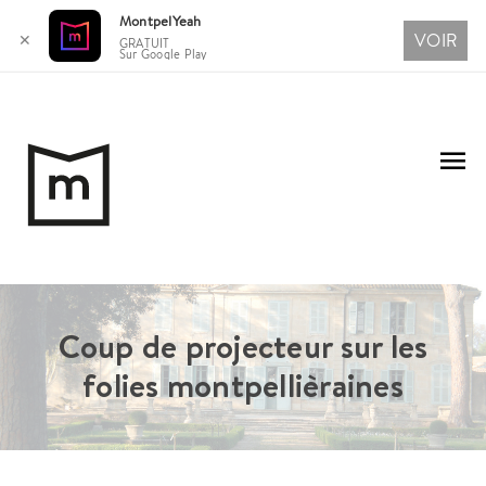
MontpelYeah
VOIR
✕
GRATUIT
Sur Google Play
Aller
au
Me
contenu
pri
Coup de projecteur sur les
folies montpellièraines